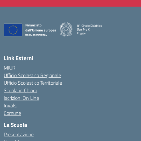
8° Circolo Didattico
San Pio X
Foggia
— Visita la pagina iniziale della scuola
Link Esterni
MIUR
Ufficio Scolastico Regionale
Ufficio Scolastico Territoriale
Scuola in Chiaro
Iscrizioni On Line
Invalsi
Comune
La Scuola
Presentazione