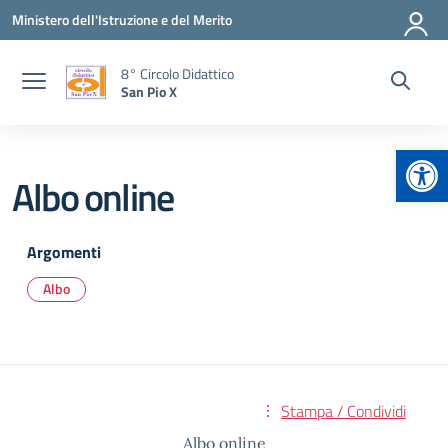
Vai ai contenuti
Vai al menu di navigazione
Vai al footer
Ministero dell'Istruzione e del Merito
8° Circolo Didattico
San Pio X
Apr
Albo online
Argomenti
Albo
Stampa / Condividi
Albo online