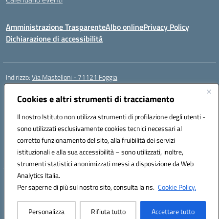
Amministrazione Trasparente
Albo online
Privacy Policy
Dichiarazione di accessibilità
Indirizzo:
Via Mastelloni - 71121 Foggia
Centralino:
0881.633507
Email:
fgic885004@istruzione.it
Posta elettronica certificata (PEC):
Cookies e altri strumenti di tracciamento
fgic885004@pec.istruzione.it
Codice fiscale: 94118760712
Il nostro Istituto non utilizza strumenti di profilazione degli utenti -
Codice meccanografico:
FGEE00800R
sono utilizzati esclusivamente cookies tecnici necessari al
Codice Indice delle Pubbliche Amministrazioni (IPA): istsc_fgee00800r
corretto funzionamento del sito, alla fruibilità dei servizi
Codice unico di fatturazione (CUF): UFEQ55
istituzionali e alla sua accessibilità – sono utilizzati, inoltre,
strumenti statistici anonimizzati messi a disposizione da Web
Analytics Italia.
Hosting & Powered by 3D Solution S.r.l.
Per saperne di più sul nostro sito, consulta la ns.
Cookie Policy.
Concept & Design by Designers Italia
Personalizza
Rifiuta tutto
Accettare tutto