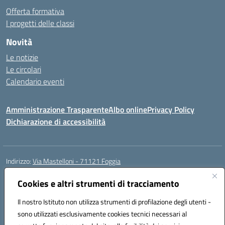
Offerta formativa
I progetti delle classi
Novità
Le notizie
Le circolari
Calendario eventi
Amministrazione Trasparente
Albo online
Privacy Policy
Dichiarazione di accessibilità
Indirizzo:
Via Mastelloni - 71121 Foggia
Centralino:
0881.633507
Email:
fgic885004@istruzione.it
Posta elettronica certificata (PEC):
Cookies e altri strumenti di tracciamento
fgic885004@pec.istruzione.it
Codice fiscale: 94118760712
Il nostro Istituto non utilizza strumenti di profilazione degli utenti -
Codice meccanografico:
FGEE00800R
sono utilizzati esclusivamente cookies tecnici necessari al
Codice Indice delle Pubbliche Amministrazioni (IPA): istsc_fgee00800r