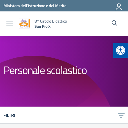
Vai ai contenuti
Vai al menu di navigazione
Vai al footer
Ministero dell'Istruzione e del Merito
8° Circolo Didattico
San Pio X
Apr
Personale scolastico
FILTRI