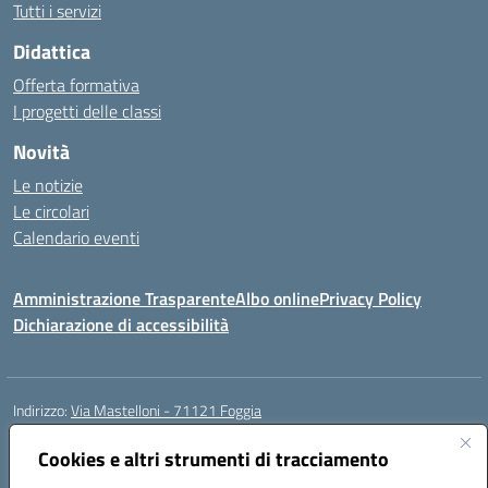
Tutti i servizi
Didattica
Offerta formativa
I progetti delle classi
Novità
Le notizie
Le circolari
Calendario eventi
Amministrazione Trasparente
Albo online
Privacy Policy
Dichiarazione di accessibilità
Indirizzo:
Via Mastelloni - 71121 Foggia
Centralino:
0881.633507
Email:
fgic885004@istruzione.it
Posta elettronica certificata (PEC):
Cookies e altri strumenti di tracciamento
fgic885004@pec.istruzione.it