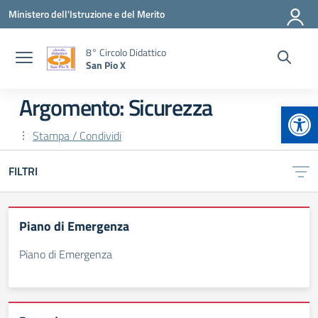
Vai ai contenuti
Vai al menu di navigazione
Vai al footer
Ministero dell'Istruzione e del Merito
8° Circolo Didattico
San Pio X
Argomento: Sicurezza
Apr
Stampa / Condividi
FILTRI
Piano di Emergenza
Piano di Emergenza