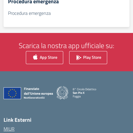
Procedura emergenza
Procedura emergenza
Scarica la nostra app ufficiale su:
App Store
Play Store
8° Circolo Didattico
San Pio X
Foggia
— Visita la pagina iniziale della scuola
Link Esterni
MIUR