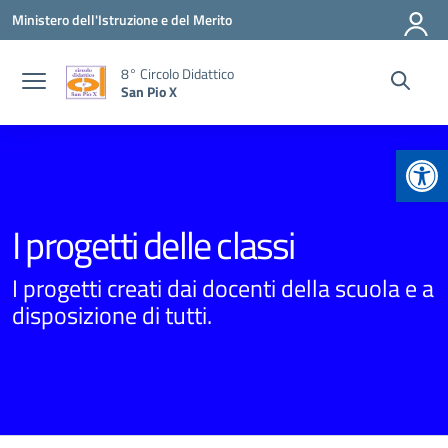
Vai ai contenuti
Vai al menu di navigazione
Vai al footer
Ministero dell'Istruzione e del Merito
8° Circolo Didattico
San Pio X
Apr
I progetti delle classi
I progetti creati dai docenti della scuola e a
disposizione di tutti.