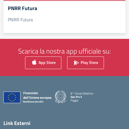
PNRR Futura
PNRR Futura
Scarica la nostra app ufficiale su:
App Store
Play Store
8° Circolo Didattico
San Pio X
Foggia
— Visita la pagina iniziale della scuola
Link Esterni