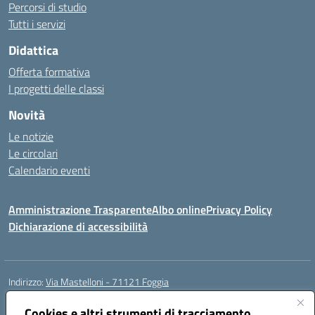
Percorsi di studio
Tutti i servizi
Didattica
Offerta formativa
I progetti delle classi
Novità
Le notizie
Le circolari
Calendario eventi
Amministrazione Trasparente
Albo online
Privacy Policy
Dichiarazione di accessibilità
Indirizzo:
Via Mastelloni - 71121 Foggia
Centralino:
0881.633507
Email:
fgic885004@istruzione.it
Posta elettronica certificata (PEC):
Cookies e altri strumenti di tracciamento
fgic885004@pec.istruzione.it