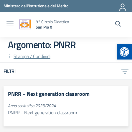
Vai ai contenuti
Vai al menu di navigazione
Vai al footer
Ministero dell'Istruzione e del Merito
8° Circolo Didattico
San Pio X
Argomento: PNRR
Apr
Stampa / Condividi
FILTRI
PNRR – Next generation classroom
Anno scolastico 2023/2024
PNRR - Next generation classroom