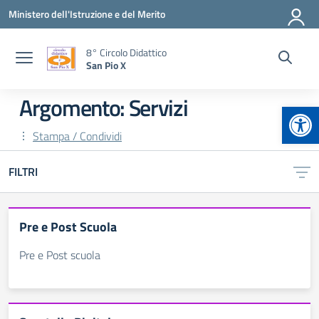
Vai ai contenuti
Vai al menu di navigazione
Vai al footer
Ministero dell'Istruzione e del Merito
8° Circolo Didattico
San Pio X
Argomento: Servizi
Apr
Stampa / Condividi
FILTRI
Pre e Post Scuola
Pre e Post scuola