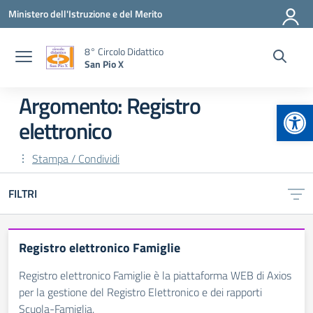
Vai ai contenuti
Vai al menu di navigazione
Vai al footer
Ministero dell'Istruzione e del Merito
8° Circolo Didattico
San Pio X
Argomento: Registro
Apr
elettronico
Stampa / Condividi
FILTRI
Registro elettronico Famiglie
Registro elettronico Famiglie è la piattaforma WEB di Axios
per la gestione del Registro Elettronico e dei rapporti
Scuola-Famiglia.