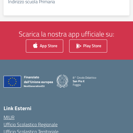
Indirizzo scuola Primaria
Scarica la nostra app ufficiale su:
App Store
Play Store
8° Circolo Didattico
San Pio X
Foggia
— Visita la pagina iniziale della scuola
Link Esterni
MIUR
Ufficio Scolastico Regionale
Ufficio Scolastico Territoriale