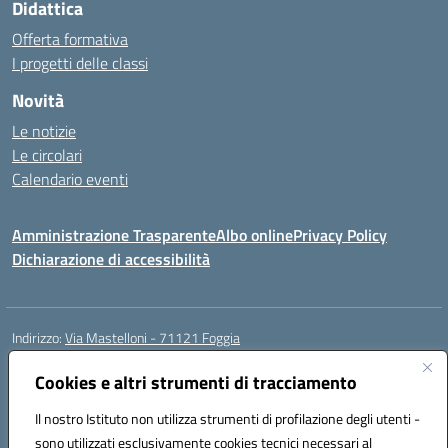
Didattica
Offerta formativa
I progetti delle classi
Novità
Le notizie
Le circolari
Calendario eventi
Amministrazione Trasparente
Albo online
Privacy Policy
Dichiarazione di accessibilità
Indirizzo:
Via Mastelloni - 71121 Foggia
Centralino:
0881.633507
Email:
fgic885004@istruzione.it
Posta elettronica certificata (PEC):
Cookies e altri strumenti di tracciamento
fgic885004@pec.istruzione.it
Codice fiscale: 94118760712
Il nostro Istituto non utilizza strumenti di profilazione degli utenti -
Codice meccanografico:
FGEE00800R
sono utilizzati esclusivamente cookies tecnici necessari al