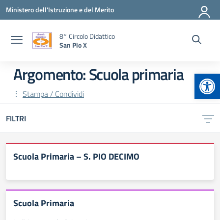
Vai ai contenuti
Vai al menu di navigazione
Vai al footer
Ministero dell'Istruzione e del Merito
8° Circolo Didattico
San Pio X
Argomento: Scuola primaria
Apr
Stampa / Condividi
FILTRI
Scuola Primaria – S. PIO DECIMO
Scuola Primaria