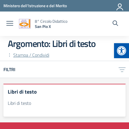
Vai ai contenuti
Vai al menu di navigazione
Vai al footer
Ministero dell'Istruzione e del Merito
8° Circolo Didattico
San Pio X
Argomento: Libri di testo
Apr
Stampa / Condividi
FILTRI
Libri di testo
Libri di testo