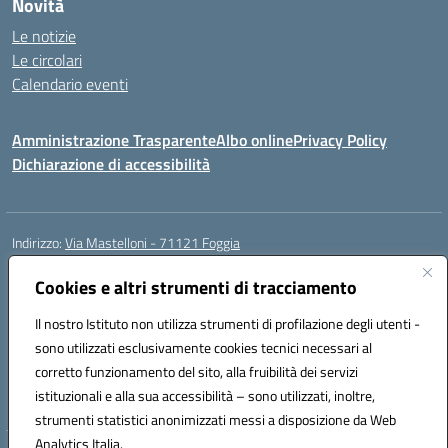
Novità
Le notizie
Le circolari
Calendario eventi
Amministrazione Trasparente
Albo online
Privacy Policy
Dichiarazione di accessibilità
Indirizzo:
Via Mastelloni - 71121 Foggia
Centralino:
0881.633507
Email:
fgic885004@istruzione.it
Posta elettronica certificata (PEC):
Cookies e altri strumenti di tracciamento
fgic885004@pec.istruzione.it
Codice fiscale: 94118760712
Il nostro Istituto non utilizza strumenti di profilazione degli utenti -
Codice meccanografico:
FGEE00800R
sono utilizzati esclusivamente cookies tecnici necessari al
Codice Indice delle Pubbliche Amministrazioni (IPA): istsc_fgee00800r
corretto funzionamento del sito, alla fruibilità dei servizi
Codice unico di fatturazione (CUF): UFEQ55
istituzionali e alla sua accessibilità – sono utilizzati, inoltre,
strumenti statistici anonimizzati messi a disposizione da Web
Analytics Italia.