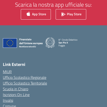
Scarica la nostra app ufficiale su:
App Store
Play Store
8° Circolo Didattico
San Pio X
Foggia
— Visita la pagina iniziale della scuola
Link Esterni
MIUR
Ufficio Scolastico Regionale
Ufficio Scolastico Territoriale
Scuola in Chiaro
Iscrizioni On Line
Invalsi
Comune