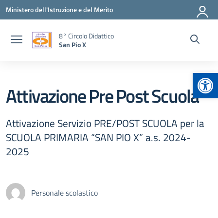
Vai ai contenuti
Vai al menu di navigazione
Vai al footer
Ministero dell'Istruzione e del Merito
8° Circolo Didattico
San Pio X
Apr
Attivazione Pre Post Scuola
Attivazione Servizio PRE/POST SCUOLA per la
SCUOLA PRIMARIA “SAN PIO X” a.s. 2024-
2025
Personale scolastico