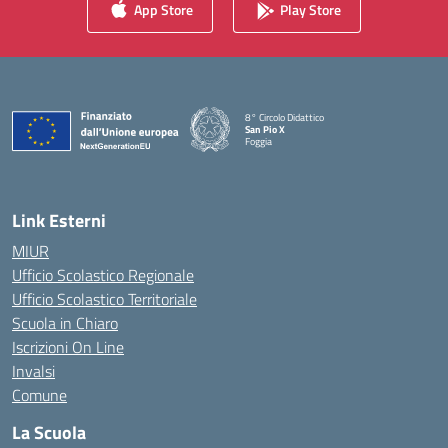
App Store
Play Store
8° Circolo Didattico
San Pio X
Foggia
— Visita la pagina iniziale della scuola
Link Esterni
MIUR
Ufficio Scolastico Regionale
Ufficio Scolastico Territoriale
Scuola in Chiaro
Iscrizioni On Line
Invalsi
Comune
La Scuola