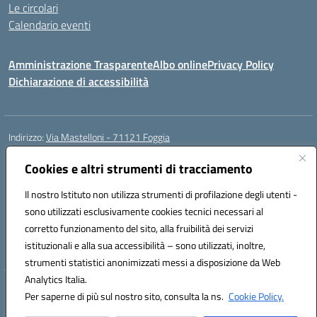
Le circolari
Calendario eventi
Amministrazione Trasparente
Albo online
Privacy Policy
Dichiarazione di accessibilità
Indirizzo:
Via Mastelloni - 71121 Foggia
Centralino:
0881.633507
Email:
fgic885004@istruzione.it
Posta elettronica certificata (PEC):
Cookies e altri strumenti di tracciamento
fgic885004@pec.istruzione.it
Codice fiscale: 94118760712
Il nostro Istituto non utilizza strumenti di profilazione degli utenti -
Codice meccanografico:
FGEE00800R
sono utilizzati esclusivamente cookies tecnici necessari al
Codice Indice delle Pubbliche Amministrazioni (IPA): istsc_fgee00800r
corretto funzionamento del sito, alla fruibilità dei servizi
Codice unico di fatturazione (CUF): UFEQ55
istituzionali e alla sua accessibilità – sono utilizzati, inoltre,
strumenti statistici anonimizzati messi a disposizione da Web
Analytics Italia.
Hosting & Powered by 3D Solution S.r.l.
Per saperne di più sul nostro sito, consulta la ns.
Cookie Policy.
Concept & Design by Designers Italia