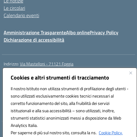
Le notizie
Le circolari
Calendario eventi
Amministrazione Trasparente
Albo online
Privacy Policy
Dichiarazione di accessibilità
Indirizzo:
Via Mastelloni - 71121 Foggia
Centralino:
0881.633507
Email:
fgic885004@istruzione.it
Posta elettronica certificata (PEC):
Cookies e altri strumenti di tracciamento
fgic885004@pec.istruzione.it
Codice fiscale: 94118760712
Il nostro Istituto non utilizza strumenti di profilazione degli utenti -
Codice meccanografico:
FGEE00800R
sono utilizzati esclusivamente cookies tecnici necessari al
Codice Indice delle Pubbliche Amministrazioni (IPA): istsc_fgee00800r
corretto funzionamento del sito, alla fruibilità dei servizi
Codice unico di fatturazione (CUF): UFEQ55
istituzionali e alla sua accessibilità – sono utilizzati, inoltre,
strumenti statistici anonimizzati messi a disposizione da Web
Analytics Italia.
Hosting & Powered by 3D Solution S.r.l.
Per saperne di più sul nostro sito, consulta la ns.
Cookie Policy.