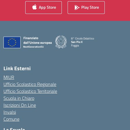
App Store
Play Store
8° Circolo Didattico
San Pio X
Foggia
— Visita la pagina iniziale della scuola
Link Esterni
MIUR
Ufficio Scolastico Regionale
Ufficio Scolastico Territoriale
Scuola in Chiaro
Iscrizioni On Line
Invalsi
Comune
La Scuola