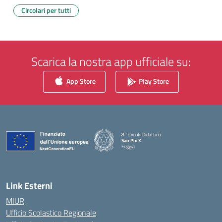
Circolari per tutti
Scarica la nostra app ufficiale su:
App Store
Play Store
8° Circolo Didattico
San Pio X
Foggia
— Visita la pagina iniziale della scuola
Link Esterni
MIUR
Ufficio Scolastico Regionale