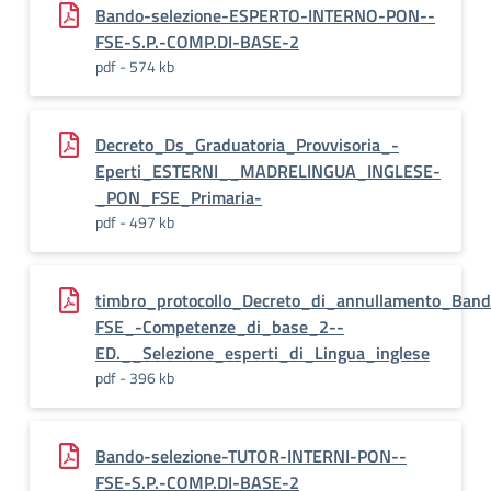
Bando-selezione-ESPERTO-INTERNO-PON--
FSE-S.P.-COMP.DI-BASE-2
pdf - 574 kb
Decreto_Ds_Graduatoria_Provvisoria_-
Eperti_ESTERNI__MADRELINGUA_INGLESE-
_PON_FSE_Primaria-
pdf - 497 kb
timbro_protocollo_Decreto_di_annullamento_Ban
FSE_-Competenze_di_base_2--
ED.__Selezione_esperti_di_Lingua_inglese
pdf - 396 kb
Bando-selezione-TUTOR-INTERNI-PON--
FSE-S.P.-COMP.DI-BASE-2