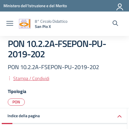
Vai ai contenuti
Vai al menu di navigazione
Vai al footer
Ministero dell'Istruzione e del Merito
8° Circolo Didattico
San Pio X
PON 10.2.2A-FSEPON-PU-
2019-202
PON 10.2.2A-FSEPON-PU-2019-202
Stampa / Condividi
Tipologia
PON
Indice della pagina