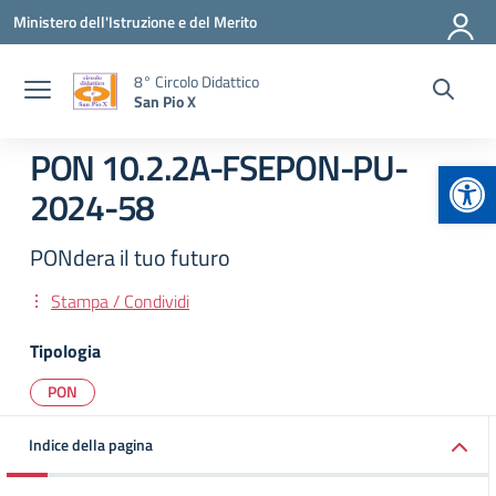
Vai ai contenuti
Vai al menu di navigazione
Vai al footer
Ministero dell'Istruzione e del Merito
8° Circolo Didattico
San Pio X
PON 10.2.2A-FSEPON-PU-
Apr
2024-58
PONdera il tuo futuro
Stampa / Condividi
Tipologia
PON
Indice della pagina