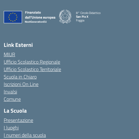
8° Circolo Didattico
San Pio X
Foggia
— Visita la pagina iniziale della scuola
Link Esterni
MIUR
Ufficio Scolastico Regionale
Ufficio Scolastico Territoriale
Scuola in Chiaro
Iscrizioni On Line
Invalsi
Comune
La Scuola
Presentazione
I luoghi
I numeri della scuola