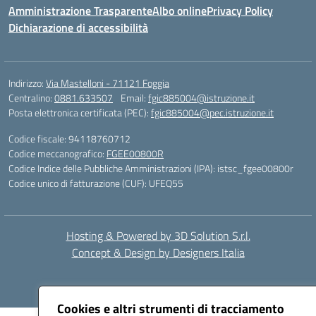
Amministrazione Trasparente
Albo online
Privacy Policy
Dichiarazione di accessibilità
Indirizzo:
Via Mastelloni - 71121 Foggia
Centralino:
0881.633507
Email:
fgic885004@istruzione.it
Posta elettronica certificata (PEC):
fgic885004@pec.istruzione.it
Codice fiscale: 94118760712
Codice meccanografico:
FGEE00800R
Codice Indice delle Pubbliche Amministrazioni (IPA): istsc_fgee00800r
Codice unico di fatturazione (CUF): UFEQ55
Hosting & Powered by 3D Solution S.r.l.
Concept & Design by Designers Italia
Cookies e altri strumenti di tracciamento