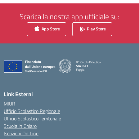
Scarica la nostra app ufficiale su:
App Store
Play Store
8° Circolo Didattico
San Pio X
Foggia
— Visita la pagina iniziale della scuola
Link Esterni
MIUR
Ufficio Scolastico Regionale
Ufficio Scolastico Territoriale
Scuola in Chiaro
Iscrizioni On Line