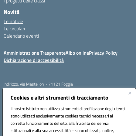
I progetti delle classi
Novità
Le notizie
Le circolari
Calendario eventi
Amministrazione Trasparente
Albo online
Privacy Policy
Dichiarazione di accessibilità
Indirizzo:
Via Mastelloni - 71121 Foggia
Centralino:
0881.633507
Email:
fgic885004@istruzione.it
Posta elettronica certificata (PEC):
Cookies e altri strumenti di tracciamento
fgic885004@pec.istruzione.it
Codice fiscale: 94118760712
Il nostro Istituto non utilizza strumenti di profilazione degli utenti -
Codice meccanografico:
FGEE00800R
sono utilizzati esclusivamente cookies tecnici necessari al
Codice Indice delle Pubbliche Amministrazioni (IPA): istsc_fgee00800r
corretto funzionamento del sito, alla fruibilità dei servizi
Codice unico di fatturazione (CUF): UFEQ55
istituzionali e alla sua accessibilità – sono utilizzati, inoltre,