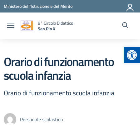
Vai ai contenuti
Vai al menu di navigazione
Vai al footer
Ministero dell'Istruzione e del Merito
8° Circolo Didattico
San Pio X
Apr
Orario di funzionamento
scuola infanzia
Orario di funzionamento scuola infanzia
Personale scolastico