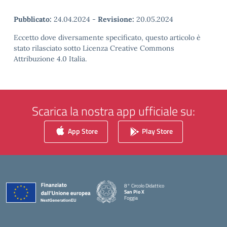
Pubblicato:
24.04.2024
-
Revisione:
20.05.2024
Eccetto dove diversamente specificato, questo articolo è
stato rilasciato sotto Licenza Creative Commons
Attribuzione 4.0 Italia.
Scarica la nostra app ufficiale su:
App Store
Play Store
8° Circolo Didattico
San Pio X
Foggia
— Visita la pagina iniziale della scuola