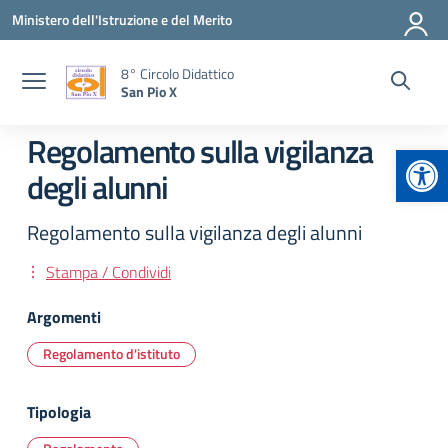
Vai ai contenuti
Vai al menu di navigazione
Vai al footer
Ministero dell'Istruzione e del Merito
8° Circolo Didattico
San Pio X
Regolamento sulla vigilanza
Apr
degli alunni
Regolamento sulla vigilanza degli alunni
Stampa / Condividi
Argomenti
Regolamento d'istituto
Tipologia