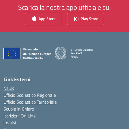
Scarica la nostra app ufficiale su:
App Store
Play Store
8° Circolo Didattico
San Pio X
Foggia
— Visita la pagina iniziale della scuola
Link Esterni
MIUR
Ufficio Scolastico Regionale
Ufficio Scolastico Territoriale
Scuola in Chiaro
Iscrizioni On Line
Invalsi