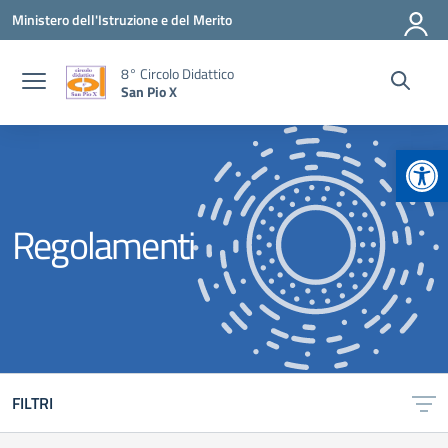
Vai ai contenuti
Vai al menu di navigazione
Vai al footer
Ministero dell'Istruzione e del Merito
8° Circolo Didattico
San Pio X
Apr
Regolamenti
FILTRI