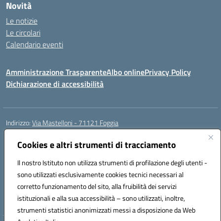
Novità
Le notizie
Le circolari
Calendario eventi
Amministrazione Trasparente
Albo online
Privacy Policy
Dichiarazione di accessibilità
Indirizzo:
Via Mastelloni - 71121 Foggia
Centralino:
0881.633507
Email:
fgic885004@istruzione.it
Posta elettronica certificata (PEC):
Cookies e altri strumenti di tracciamento
fgic885004@pec.istruzione.it
Codice fiscale: 94118760712
Il nostro Istituto non utilizza strumenti di profilazione degli utenti -
Codice meccanografico:
FGEE00800R
sono utilizzati esclusivamente cookies tecnici necessari al
Codice Indice delle Pubbliche Amministrazioni (IPA): istsc_fgee00800r
corretto funzionamento del sito, alla fruibilità dei servizi
Codice unico di fatturazione (CUF): UFEQ55
istituzionali e alla sua accessibilità – sono utilizzati, inoltre,
strumenti statistici anonimizzati messi a disposizione da Web