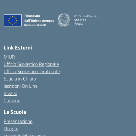
8° Circolo Didattico
San Pio X
Foggia
— Visita la pagina iniziale della scuola
Link Esterni
MIUR
Ufficio Scolastico Regionale
Ufficio Scolastico Territoriale
Scuola in Chiaro
Iscrizioni On Line
Invalsi
Comune
La Scuola
Presentazione
I luoghi
I numeri della scuola