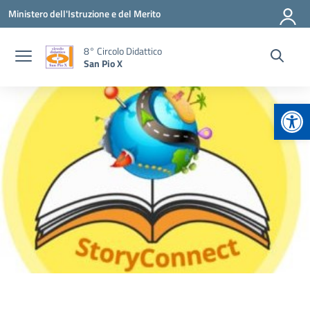
Vai ai contenuti
Vai al menu di navigazione
Vai al footer
Ministero dell'Istruzione e del Merito
8° Circolo Didattico
San Pio X
Apr