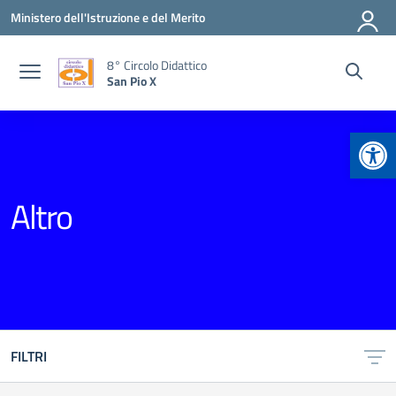
Vai ai contenuti
Vai al menu di navigazione
Vai al footer
Ministero dell'Istruzione e del Merito
8° Circolo Didattico
San Pio X
Apr
Altro
FILTRI