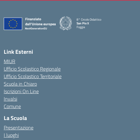
8° Circolo Didattico
San Pio X
Foggia
— Visita la pagina iniziale della scuola
Link Esterni
MIUR
Ufficio Scolastico Regionale
Ufficio Scolastico Territoriale
Scuola in Chiaro
Iscrizioni On Line
Invalsi
Comune
La Scuola
Presentazione
I luoghi