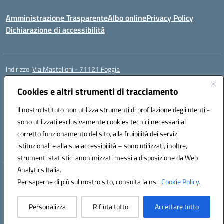
Amministrazione Trasparente
Albo online
Privacy Policy
Dichiarazione di accessibilità
Indirizzo:
Via Mastelloni - 71121 Foggia
Centralino:
0881.633507
Email:
fgic885004@istruzione.it
Posta elettronica certificata (PEC):
Cookies e altri strumenti di tracciamento
fgic885004@pec.istruzione.it
Codice fiscale: 94118760712
Il nostro Istituto non utilizza strumenti di profilazione degli utenti -
Codice meccanografico:
FGEE00800R
sono utilizzati esclusivamente cookies tecnici necessari al
Codice Indice delle Pubbliche Amministrazioni (IPA): istsc_fgee00800r
corretto funzionamento del sito, alla fruibilità dei servizi
Codice unico di fatturazione (CUF): UFEQ55
istituzionali e alla sua accessibilità – sono utilizzati, inoltre,
strumenti statistici anonimizzati messi a disposizione da Web
Analytics Italia.
Hosting & Powered by 3D Solution S.r.l.
Per saperne di più sul nostro sito, consulta la ns.
Cookie Policy.
Concept & Design by Designers Italia
Personalizza
Rifiuta tutto
Accettare tutto