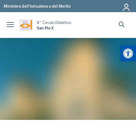
Vai ai contenuti
Vai al menu di navigazione
Vai al footer
Ministero dell'Istruzione e del Merito
8° Circolo Didattico
San Pio X
Apr