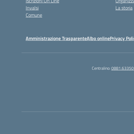
Iscrizioni On Line
Organizz
Invalsi
La storia
Comune
Amministrazione Trasparente
Albo online
Privacy Poli
Centralino:
0881.63350