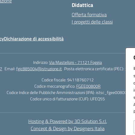
azione
Didattica
Offerta formativa
I progetti delle classi
cy
Dichiarazione di accessibilità
Indirizzo:
Via Mastelloni - 71121 Foggia
7
Email:
fgic885004@istruzione.it
Posta elettronica certificata (PEC):
fgic8
Codice fiscale: 94118760712
Codice meccanografico:
FGEE00800R
Codice Indice delle Pubbliche Amministrazioni (IPA): istsc_fgee00800r
Codice unico di fatturazione (CUF): UFEQ55
Hosting & Powered by 3D Solution S.r.l.
Concept & Design by Designers Italia