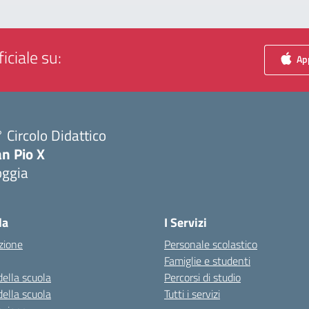
iciale su:
App
 Circolo Didattico
n Pio X
oggia
Visita la pagina iniziale della scuola
la
I Servizi
zione
Personale scolastico
Famiglie e studenti
della scuola
Percorsi di studio
della scuola
Tutti i servizi