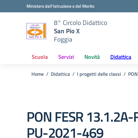
Vai ai contenuti
Vai al menu di navigazione
Vai al footer
Ministero dell'Istruzione e del Merito
8° Circolo Didattico
San Pio X
Foggia
Scuola
Servizi
Novità
Didattica
Home
Didattica
I progetti delle classi
PON
PON FESR 13.1.2A
PU-2021-469