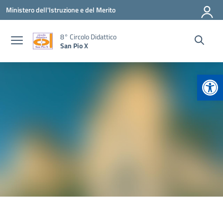
Vai ai contenuti
Vai al menu di navigazione
Vai al footer
Ministero dell'Istruzione e del Merito
8° Circolo Didattico
San Pio X
Apr